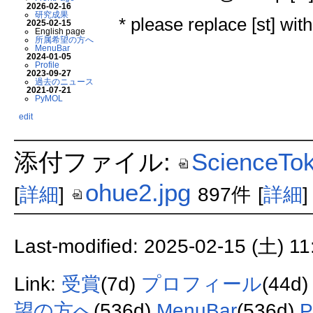
2026-02-16
研究成果
* please replace [st] with
2025-02-15
English page
所属希望の方へ
MenuBar
2024-01-05
Profile
2023-09-27
過去のニュース
2021-07-21
PyMOL
edit
添付ファイル:
ScienceT
ohue2.jpg
[
詳細
]
897件
[
詳細
]
Last-modified: 2025-02-15 (土) 11
Link:
受賞
(7d)
プロフィール
(44d
望の方へ
(536d)
MenuBar
(536d)
P