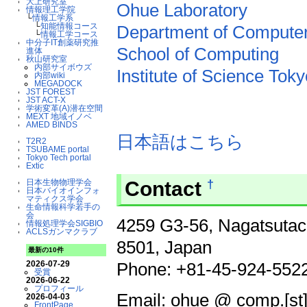
大上研究室
Ohue Laboratory
情報理工学院
└
情報工学系
└
知能情報コース
Department of Compute
└
情報工学コース
中分子IT創薬研究推
School of Computing
進体
秋山研究室
内部サイボウズ
Institute of Science Toky
内部wiki
MEGADOCK
JST FOREST
JST ACT-X
学術変革(A)潜在空間
MEXT 地域イノベ
AMED BINDS
日本語はこちら
T2R2
TSUBAME portal
Tokyo Tech portal
Extic
Contact
†
日本生物物理学会
日本バイオインフォ
マティクス学会
生命情報科学若手の
会
4259 G3-56, Nagatsutac
情報処理学会SIGBIO
ACLSガンマクラブ
8501, Japan
最新の10件
2026-07-29
Phone: +81-45-924-5522
受賞
2026-06-22
プロフィール
Email: ohue @ comp.[st
2026-04-03
FrontPage