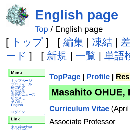
English page
Top
/ English page
[
トップ
] [
編集
|
凍結
|
ード
] [
新規
|
一覧
|
単語
Menu
TopPage
|
Profile
|
Res
トップページ
プロフィール
研究内容
Masahito OHUE, 
研究成果
過去のニュース
研究メモ
その他
English
Curriculum Vitae
(April
ログイン
↑
Link
Associate Professor
東京科学大学