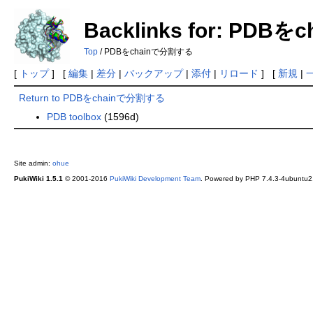
Backlinks for: PD
Top
/ PDBをchainで分割する
[
トップ
] [
編集
|
差分
|
バックアップ
|
添付
|
リロード
] [
新規
|
Return to PDBをchainで分割する
PDB toolbox
(1596d)
Site admin:
ohue
PukiWiki 1.5.1
© 2001-2016
PukiWiki Development Team
. Powered by PHP 7.4.3-4ubuntu2.