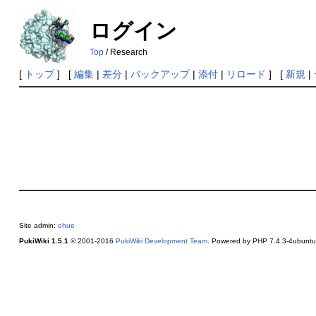
ログイン
Top
/ Research
[
トップ
] [
編集
|
差分
|
バックアップ
|
添付
|
リロード
] [
新規
|
Site admin:
ohue
PukiWiki 1.5.1
© 2001-2016
PukiWiki Development Team
. Powered by PHP 7.4.3-4ubuntu2