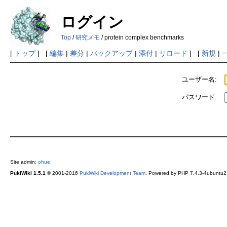
ログイン
Top
/
研究メモ
/ protein complex benchmarks
[
トップ
] [
編集
|
差分
|
バックアップ
|
添付
|
リロード
] [
新規
|
ユーザー名:
パスワード:
Site admin:
ohue
PukiWiki 1.5.1
© 2001-2016
PukiWiki Development Team
. Powered by PHP 7.4.3-4ubuntu2.