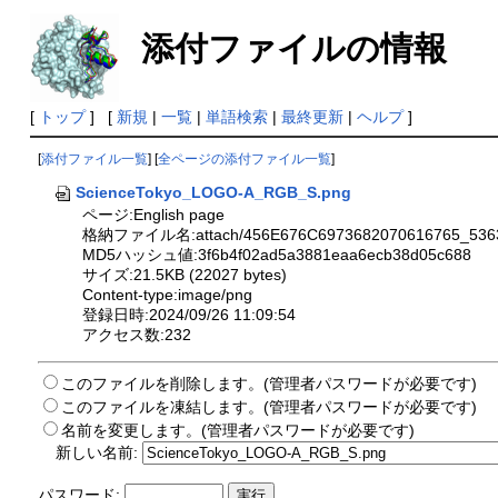
添付ファイルの情報
[
トップ
] [
新規
|
一覧
|
単語検索
|
最終更新
|
ヘルプ
]
[
添付ファイル一覧
] [
全ページの添付ファイル一覧
]
ScienceTokyo_LOGO-A_RGB_S.png
ページ:English page
格納ファイル名:attach/456E676C6973682070616765_5363
MD5ハッシュ値:3f6b4f02ad5a3881eaa6ecb38d05c688
サイズ:21.5KB (22027 bytes)
Content-type:image/png
登録日時:2024/09/26 11:09:54
アクセス数:232
このファイルを削除します。(管理者パスワードが必要です)
このファイルを凍結します。(管理者パスワードが必要です)
名前を変更します。(管理者パスワードが必要です)
新しい名前:
パスワード: