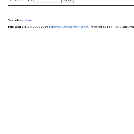
Site admin:
ohue
PukiWiki 1.5.1
© 2001-2016
PukiWiki Development Team
. Powered by PHP 7.4.3-4ubuntu2