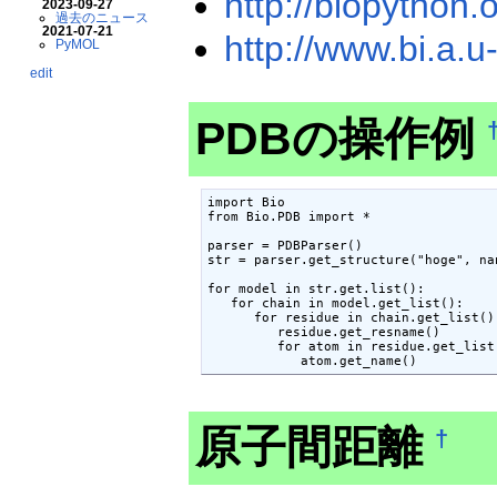
http://biopython
2023-09-27
過去のニュース
2021-07-21
http://www.bi.a.u
PyMOL
edit
PDBの操作例
import Bio

from Bio.PDB import *

parser = PDBParser()

str = parser.get_structure("hoge", nan
for model in str.get.list():

   for chain in model.get_list():

      for residue in chain.get_list():
         residue.get_resname()

         for atom in residue.get_list(
            atom.get_name()
原子間距離
†