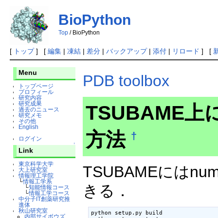
BioPython
Top
/ BioPython
[
トップ
] [
編集
|
凍結
|
差分
|
バックアップ
|
添付
|
リロード
] [
Menu
PDB toolbox
トップページ
プロフィール
研究内容
研究成果
TSUBAME上に
過去のニュース
研究メモ
その他
English
方法
†
ログイン
↑
Link
東京科学大学
TSUBAMEには
大上研究室
情報理工学院
└
情報工学系
きる．
└
知能情報コース
└
情報工学コース
中分子IT創薬研究推
進体
秋山研究室
python setup.py build

内部サイボウズ