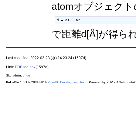
atomオブジェクト
d = a1 - a2
で距離d[Å]が得ら
Last-modified: 2022-03-23 (水) 14:23:24 (1597d)
Link:
PDB toolbox
(1597d)
Site admin:
ohue
PukiWiki 1.5.1
© 2001-2016
PukiWiki Development Team
. Powered by PHP 7.4.3-4ubuntu2.