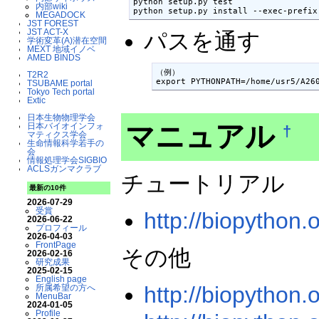
python setup.py test

内部wiki
python setup.py install --exec-prefix
MEGADOCK
JST FOREST
JST ACT-X
パスを通す
学術変革(A)潜在空間
MEXT 地域イノベ
AMED BINDS
（例）

T2R2
TSUBAME portal
Tokyo Tech portal
Extic
日本生物物理学会
マニュアル
日本バイオインフォ
†
マティクス学会
生命情報科学若手の
会
情報処理学会SIGBIO
ACLSガンマクラブ
チュートリアル
最新の10件
2026-07-29
受賞
http://biopython.
2026-06-22
プロフィール
2026-04-03
FrontPage
その他
2026-02-16
研究成果
2025-02-15
English page
http://biopython
所属希望の方へ
MenuBar
2024-01-05
Profile